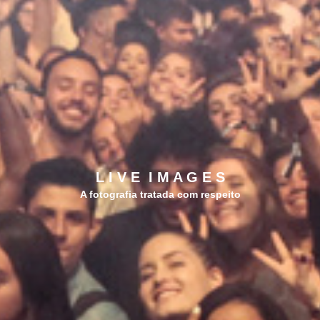
L I V E  I M A G E S
A fotografia tratada com respeito